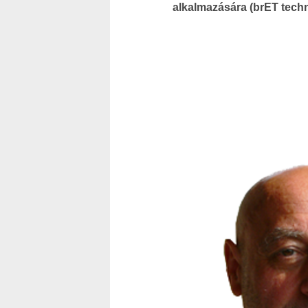
alkalmazására (
brET
techn