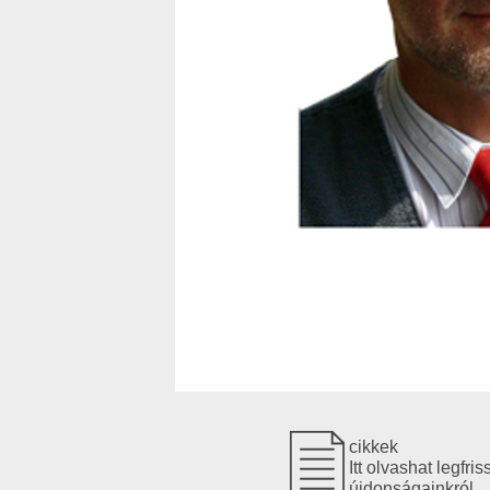
cikkek
Itt olvashat legfr
újdonságainkról.