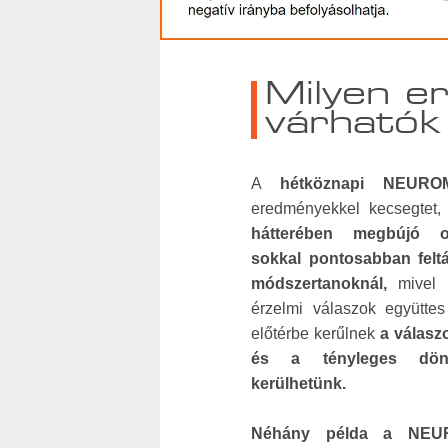
Milyen e
várhatók 
A
hétköznapi
NEURO
eredményekkel kecsegtet
hátterében megbújó o
sokkal pontosabban feltá
módszertanoknál,
mivel
érzelmi válaszok együtte
előtérbe kerűlnek
a válasz
és a tényleges dön
kerülhetünk.
Néhány példa a NEUR