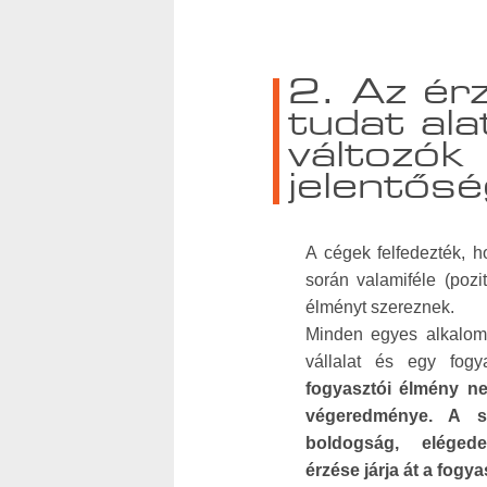
2. Az érz
tudat ala
változók
jelentős
A cégek felfedezték, h
során valamiféle (pozi
élményt szereznek.
Minden egyes alkalomm
vállalat és egy fogy
fogyasztói élmény ne
végeredménye. A si
boldogság, elégede
érzése járja át a fogya