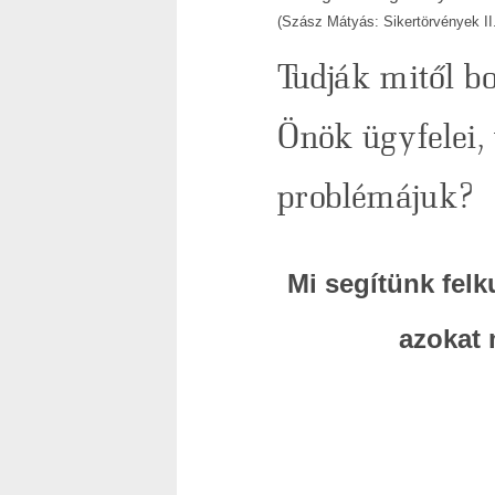
(Szász Mátyás: Sikertörvények II.
Tudják mitől b
Önök ügyfelei, 
problémájuk?
Mi segítünk felk
azokat