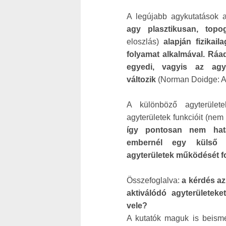
A legújabb agykutatások a
agy plasztikusan, topo
eloszlás)
alapján fizikail
folyamat alkalmával.
Ráad
egyedi, vagyis az agy
változik
(Norman Doidge: A
A különböző agyterület
agyterületek funkcióit (nem
így pontosan nem hat
embernél egy külső 
agyterületek működését fog
Összefoglalva:
a kérdés az
aktiválódó agyterületeke
vele?
A kutatók maguk is beism