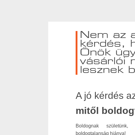
Nem az a
kérdés, 
Önök ügyf
vásárlói 
lesznek 
A jó kérdés a
mitől boldo
Boldognak születünk
boldogtalanság hiánya!