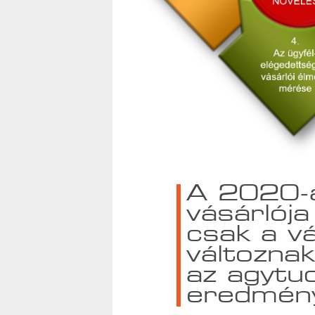
A 2020-a
vásárlój
csak a v
változna
az agyt
eredmény