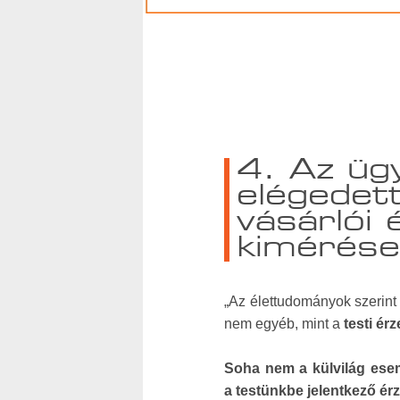
4. Az ügy
elégedet
vásárlói 
kimérése
„Az élettudományok szerin
nem egyéb, mint a
testi ér
Soha nem a külvilág ese
a testünkbe jelentkező érz